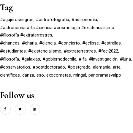
Tag
#agujerosnegros
#astrofotografía
#astronomía
#astronomía #ifa #ciencia #cosmología #existencialismo
#filosofía #extraterrestres
#chances
#charla
#ciencia
#concierto
#eclipse
#estrellas
#estudiantes
#existencialismo
#extraterrestres
#feci2022
#filosofía
#galaxias
#gobiernodechile
#ifa
#investigación
#luna
#observatorios
#postdoctorado
#postgrado
alemania
arte
científicas
danza
eso
exocometas
mingal
panoramasvalpo
Follow us