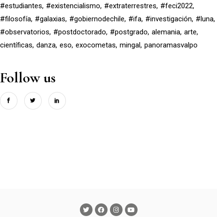
#estudiantes
#existencialismo
#extraterrestres
#feci2022
#filosofía
#galaxias
#gobiernodechile
#ifa
#investigación
#luna
#observatorios
#postdoctorado
#postgrado
alemania
arte
científicas
danza
eso
exocometas
mingal
panoramasvalpo
Follow us