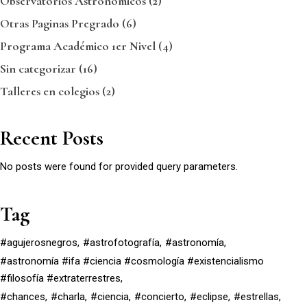
Observatorios Astronómicos
(2)
Otras Paginas Pregrado
(6)
Programa Académico 1er Nivel
(4)
Sin categorizar
(16)
Talleres en colegios
(2)
Recent Posts
No posts were found for provided query parameters.
Tag
#agujerosnegros
#astrofotografía
#astronomía
#astronomía #ifa #ciencia #cosmología #existencialismo
#filosofía #extraterrestres
#chances
#charla
#ciencia
#concierto
#eclipse
#estrellas