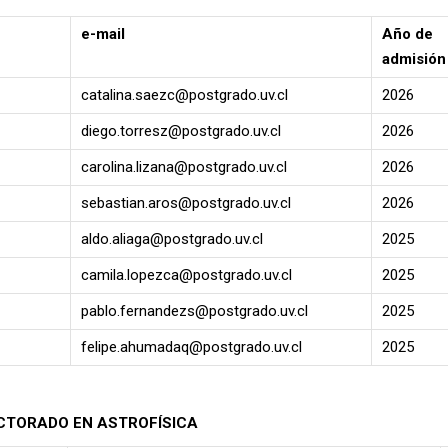
e-mail
Año de
admisión
catalina.saezc@postgrado.uv.cl
2026
diego.torresz@postgrado.uv.cl
2026
carolina.lizana@postgrado.uv.cl
2026
sebastian.aros@postgrado.uv.cl
2026
aldo.aliaga@postgrado.uv.cl
2025
camila.lopezca@postgrado.uv.cl
2025
pablo.fernandezs@postgrado.uv.cl
2025
felipe.ahumadaq@postgrado.uv.cl
2025
CTORADO EN ASTROFÍSICA