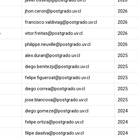
javier.ossesp@postgrado.uv.cl
2026
jhon.ceron@postgrado.uv.cl
2026
francisco.valdiviag@postgrado.uv.cl
2026
o
vitor.freitas@postgrado.uv.cl
2026
philippe.neuville@postgrado.uv.cl
2026
alex.duran@postgrado.uv.cl
2025
diego.benitezp@postgrado.uv.cl
2025
felipe.figueroat@postgrado.uv.cl
2025
diego.correa@postgrado.uv.cl
2025
jose.blancova@postgrado.uv.cl
2025
diego.gomeze@postgrado.uv.cl
2024
felipe.ortiza@postgrado.uv.cl
2024
filipe.dasilva@postgrado.uv.cl
2024