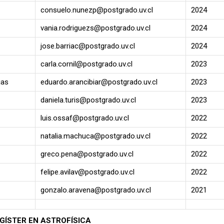
consuelo.nunezp@postgrado.uv.cl
2024
vania.rodriguezs@postgrado.uv.cl
2024
jose.barriac@postgrado.uv.cl
2024
carla.cornil@postgrado.uv.cl
2023
jas
eduardo.arancibiar@postgrado.uv.cl
2023
daniela.turis@postgrado.uv.cl
2023
luis.ossaf@postgrado.uv.cl
2022
natalia.machuca@postgrado.uv.cl
2022
greco.pena@postgrado.uv.cl
2022
felipe.avilav@postgrado.uv.cl
2022
gonzalo.aravena@postgrado.uv.cl
2021
GÍSTER EN ASTROFÍSICA