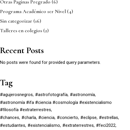
Otras Paginas Pregrado
(6)
Programa Académico 1er Nivel
(4)
Sin categorizar
(16)
Talleres en colegios
(2)
Recent Posts
No posts were found for provided query parameters.
Tag
#agujerosnegros
#astrofotografía
#astronomía
#astronomía #ifa #ciencia #cosmología #existencialismo
#filosofía #extraterrestres
#chances
#charla
#ciencia
#concierto
#eclipse
#estrellas
#estudiantes
#existencialismo
#extraterrestres
#feci2022