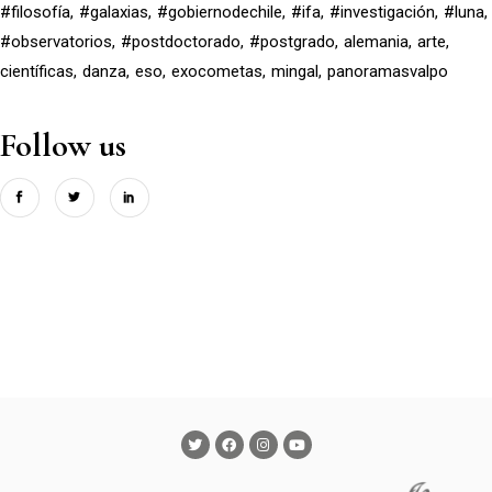
#filosofía
#galaxias
#gobiernodechile
#ifa
#investigación
#luna
#observatorios
#postdoctorado
#postgrado
alemania
arte
científicas
danza
eso
exocometas
mingal
panoramasvalpo
Follow us