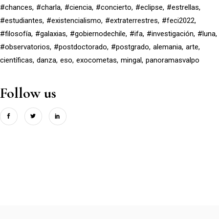
#chances
#charla
#ciencia
#concierto
#eclipse
#estrellas
#estudiantes
#existencialismo
#extraterrestres
#feci2022
#filosofía
#galaxias
#gobiernodechile
#ifa
#investigación
#luna
#observatorios
#postdoctorado
#postgrado
alemania
arte
científicas
danza
eso
exocometas
mingal
panoramasvalpo
Follow us