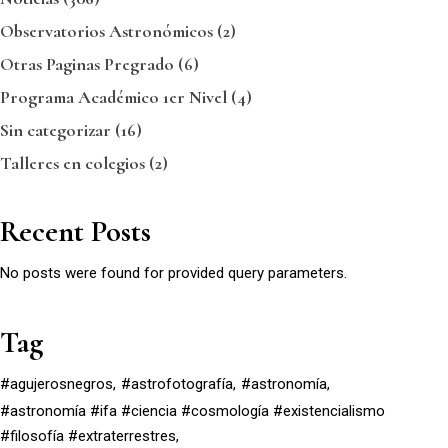
Observatorios Astronómicos
(2)
Otras Paginas Pregrado
(6)
Programa Académico 1er Nivel
(4)
Sin categorizar
(16)
Talleres en colegios
(2)
Recent Posts
No posts were found for provided query parameters.
Tag
#agujerosnegros
#astrofotografía
#astronomía
#astronomía #ifa #ciencia #cosmología #existencialismo
#filosofía #extraterrestres