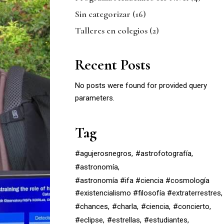
Sin categorizar
(16)
Talleres en colegios
(2)
Recent Posts
No posts were found for provided query
parameters.
Tag
#agujerosnegros
#astrofotografía
#astronomía
#astronomía #ifa #ciencia #cosmología
#existencialismo #filosofía #extraterrestres
#chances
#charla
#ciencia
#concierto
#eclipse
#estrellas
#estudiantes