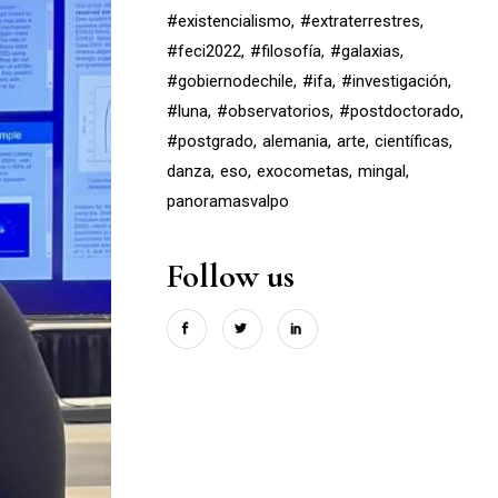
#existencialismo
#extraterrestres
#feci2022
#filosofía
#galaxias
#gobiernodechile
#ifa
#investigación
#luna
#observatorios
#postdoctorado
#postgrado
alemania
arte
científicas
danza
eso
exocometas
mingal
panoramasvalpo
Follow us