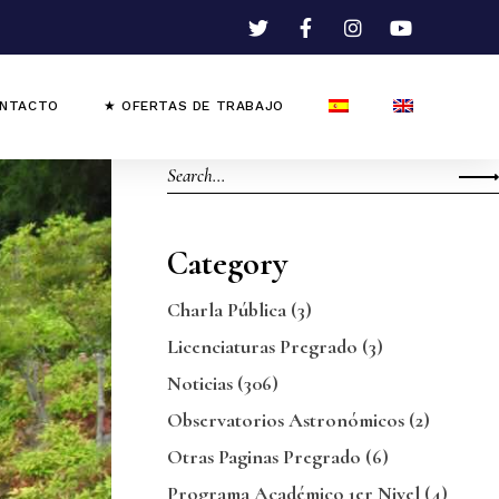
NTACTO
★ OFERTAS DE TRABAJO
Category
Charla Pública
(3)
Licenciaturas Pregrado
(3)
Noticias
(306)
Observatorios Astronómicos
(2)
Otras Paginas Pregrado
(6)
Programa Académico 1er Nivel
(4)