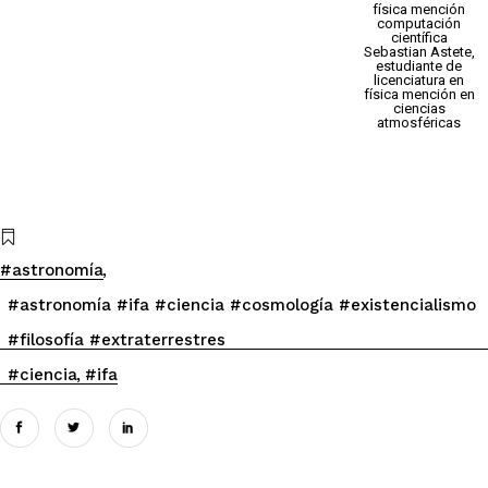
física mención
computación
científica
Sebastian Astete,
estudiante de
licenciatura en
física mención en
ciencias
atmosféricas
#astronomía
#astronomía #ifa #ciencia #cosmología #existencialismo
#filosofía #extraterrestres
#ciencia
#ifa