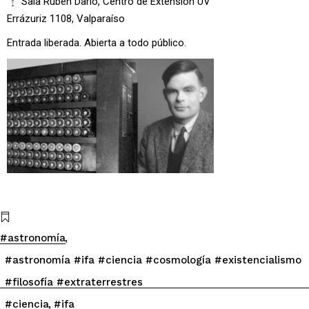
Sala Rubén Darío, Centro de Extensión UV
Errázuriz 1108, Valparaíso
Entrada liberada. Abierta a todo público.
#astronomía
#astronomía #ifa #ciencia #cosmología #existencialismo
#filosofía #extraterrestres
#ciencia
#ifa