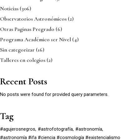
Noticias
(306)
Observatorios Astronómicos
(2)
Otras Paginas Pregrado
(6)
Programa Académico 1er Nivel
(4)
Sin categorizar
(16)
Talleres en colegios
(2)
Recent Posts
No posts were found for provided query parameters.
Tag
#agujerosnegros
#astrofotografía
#astronomía
#astronomía #ifa #ciencia #cosmología #existencialismo