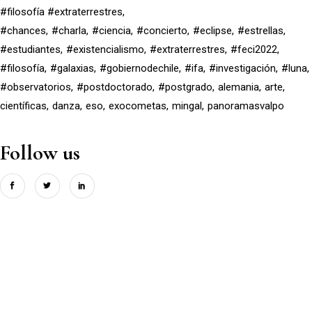
#filosofía #extraterrestres
#chances
#charla
#ciencia
#concierto
#eclipse
#estrellas
#estudiantes
#existencialismo
#extraterrestres
#feci2022
#filosofía
#galaxias
#gobiernodechile
#ifa
#investigación
#luna
#observatorios
#postdoctorado
#postgrado
alemania
arte
científicas
danza
eso
exocometas
mingal
panoramasvalpo
Follow us