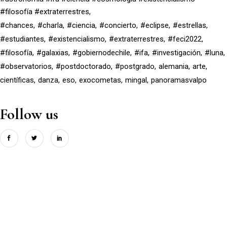
#filosofía #extraterrestres
#chances
#charla
#ciencia
#concierto
#eclipse
#estrellas
#estudiantes
#existencialismo
#extraterrestres
#feci2022
#filosofía
#galaxias
#gobiernodechile
#ifa
#investigación
#luna
#observatorios
#postdoctorado
#postgrado
alemania
arte
científicas
danza
eso
exocometas
mingal
panoramasvalpo
Follow us