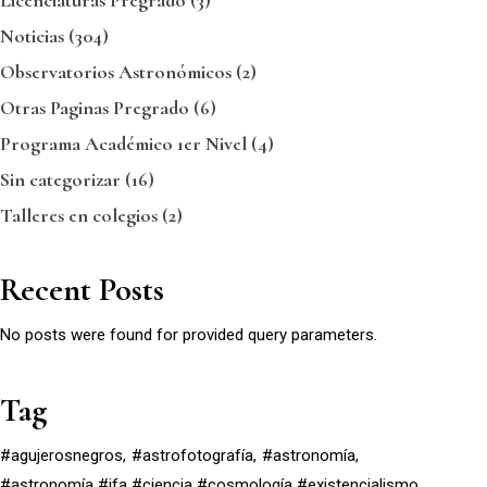
Licenciaturas Pregrado
(3)
Noticias
(304)
Observatorios Astronómicos
(2)
Otras Paginas Pregrado
(6)
Programa Académico 1er Nivel
(4)
Sin categorizar
(16)
Talleres en colegios
(2)
Recent Posts
No posts were found for provided query parameters.
Tag
#agujerosnegros
#astrofotografía
#astronomía
#astronomía #ifa #ciencia #cosmología #existencialismo