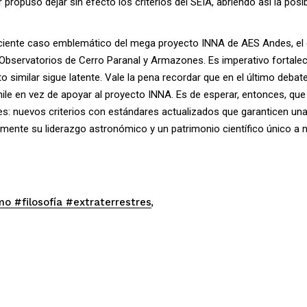
 propuso dejar sin efecto los criterios del SEIA, abriendo así la pos
ciente caso emblemático del mega proyecto INNA de AES Andes, el 
s Observatorios de Cerro Paranal y Armazones. Es imperativo fortale
 similar sigue latente. Vale la pena recordar que en el último debate 
Chile en vez de apoyar al proyecto INNA. Es de esperar, entonces, q
s: nuevos criterios con estándares actualizados que garanticen una p
emente su liderazgo astronómico y un patrimonio científico único a n
o #filosofía #extraterrestres