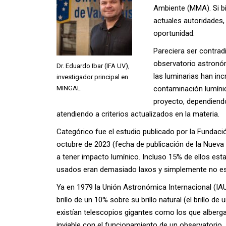
Ambiente (MMA). Si bi
actuales autoridades, 
oportunidad.
Pareciera ser contradi
observatorio astronóm
Dr. Eduardo Ibar (IFA UV),
las luminarias han in
investigador principal en
MINGAL
contaminación lumínica
proyecto, dependiend
atendiendo a criterios actualizados en la materia.
Categórico fue el estudio publicado por la Fundaci
octubre de 2023 (fecha de publicación de la Nueva
a tener impacto lumínico. Incluso 15% de ellos est
usados eran demasiado laxos y simplemente no es
Ya en 1979 la Unión Astronómica Internacional (IA
brillo de un 10% sobre su brillo natural (el brillo 
existían telescopios gigantes como los que alberg
inviable con el funcionamiento de un observatorio.