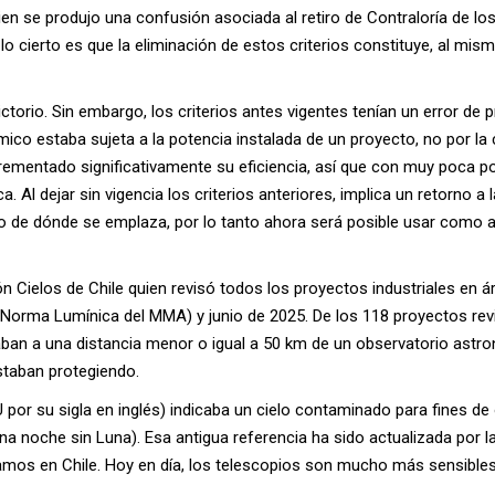
en se produjo una confusión asociada al retiro de Contraloría de lo
lo cierto es que la eliminación de estos criterios constituye, al mi
ctorio. Sin embargo, los criterios antes vigentes tenían un error de 
ico estaba sujeta a la potencia instalada de un proyecto, no por la 
crementado significativamente su eficiencia, así que con muy poca p
. Al dejar sin vigencia los criterios anteriores, implica un retorno a
o de dónde se emplaza, por lo tanto ahora será posible usar com
ón Cielos de Chile quien revisó todos los proyectos industriales en
 Norma Lumínica del MMA) y junio de 2025. De los 118 proyectos revi
aban a una distancia menor o igual a 50 km de un observatorio astron
taban protegiendo.
U por su sigla en inglés) indicaba un cielo contaminado para fines 
de una noche sin Luna). Esa antigua referencia ha sido actualizada po
amos en Chile. Hoy en día, los telescopios son mucho más sensibles 