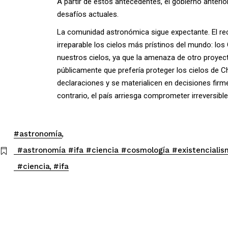
A partir de estos antecedentes, el gobierno anterior
desafíos actuales.
La comunidad astronómica sigue expectante. El re
irreparable los cielos más prístinos del mundo: lo
nuestros cielos, ya que la amenaza de otro proyecto
públicamente que prefería proteger los cielos de 
declaraciones y se materialicen en decisiones firme
contrario, el país arriesga comprometer irreversibl
#astronomía
#astronomía #ifa #ciencia #cosmología #existencialism
#ciencia
#ifa