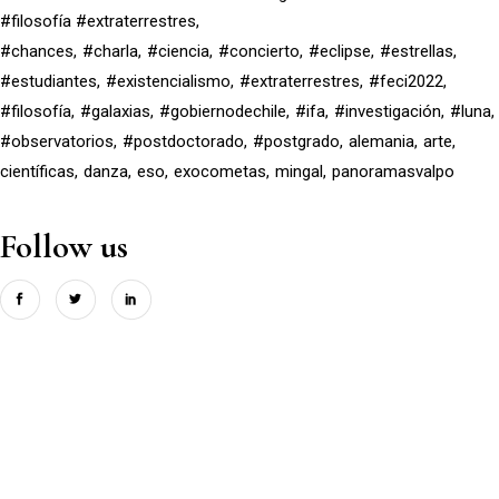
#filosofía #extraterrestres
#chances
#charla
#ciencia
#concierto
#eclipse
#estrellas
#estudiantes
#existencialismo
#extraterrestres
#feci2022
#filosofía
#galaxias
#gobiernodechile
#ifa
#investigación
#luna
#observatorios
#postdoctorado
#postgrado
alemania
arte
científicas
danza
eso
exocometas
mingal
panoramasvalpo
Follow us