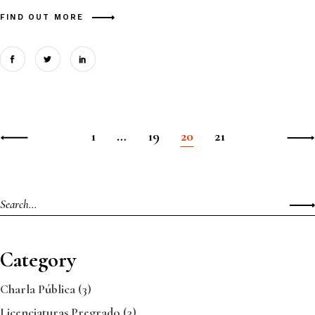
FIND OUT MORE
1
…
19
20
21
Category
Charla Pública
(3)
Licenciaturas Pregrado
(3)