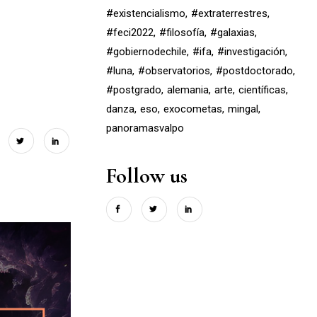
#existencialismo
#extraterrestres
#feci2022
#filosofía
#galaxias
#gobiernodechile
#ifa
#investigación
#luna
#observatorios
#postdoctorado
#postgrado
alemania
arte
científicas
danza
eso
exocometas
mingal
panoramasvalpo
Follow us