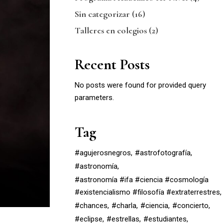
Sin categorizar
(16)
Talleres en colegios
(2)
Recent Posts
No posts were found for provided query
parameters.
Tag
#agujerosnegros
#astrofotografía
#astronomía
#astronomía #ifa #ciencia #cosmología
#existencialismo #filosofía #extraterrestres
#chances
#charla
#ciencia
#concierto
#eclipse
#estrellas
#estudiantes