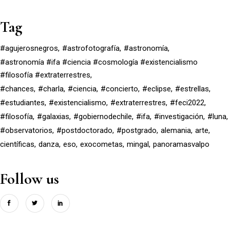
Tag
#agujerosnegros
#astrofotografía
#astronomía
#astronomía #ifa #ciencia #cosmología #existencialismo
#filosofía #extraterrestres
#chances
#charla
#ciencia
#concierto
#eclipse
#estrellas
#estudiantes
#existencialismo
#extraterrestres
#feci2022
#filosofía
#galaxias
#gobiernodechile
#ifa
#investigación
#luna
#observatorios
#postdoctorado
#postgrado
alemania
arte
científicas
danza
eso
exocometas
mingal
panoramasvalpo
Follow us