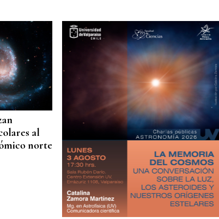
nzan
colares al
nómico norte