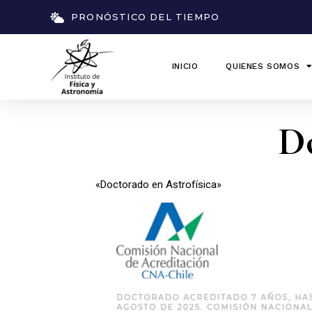
PRONÓSTICO DEL TIEMPO
INICIO
QUIENES SOMOS
Do
Revisa y conoce
acá toda la
información
so
«Doctorado en Astrofísica»