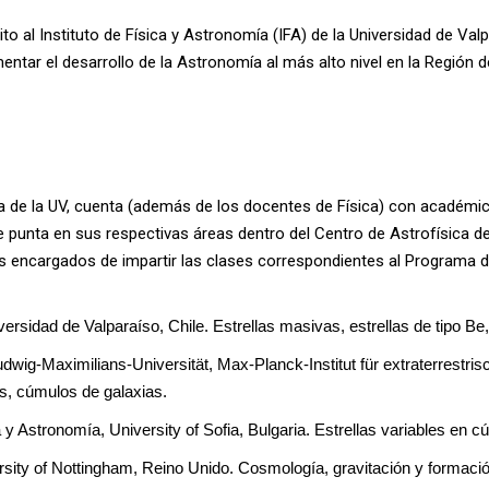
o al Instituto de Física y Astronomía (IFA) de la Universidad de Va
mentar el desarrollo de la Astronomía al más alto nivel en la Región 
mía de la UV, cuenta (además de los docentes de Física) con académ
e punta en sus respectivas áreas dentro del Centro de Astrofísica d
 los encargados de impartir las clases correspondientes al Programa
ersidad de Valparaíso, Chile. Estrellas masivas, estrellas de tipo Be,
wig-Maximilians-Universität, Max-Planck-Institut für extraterrestri
os, cúmulos de galaxias.
 y Astronomía, University of Sofia, Bulgaria. Estrellas variables en c
rsity of Nottingham, Reino Unido. Cosmología, gravitación y formació