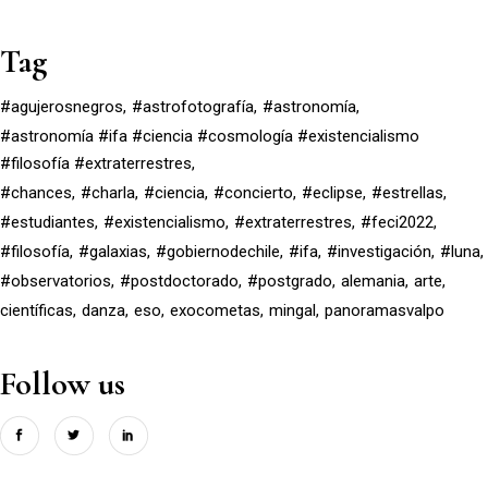
Tag
#agujerosnegros
#astrofotografía
#astronomía
#astronomía #ifa #ciencia #cosmología #existencialismo
#filosofía #extraterrestres
#chances
#charla
#ciencia
#concierto
#eclipse
#estrellas
#estudiantes
#existencialismo
#extraterrestres
#feci2022
#filosofía
#galaxias
#gobiernodechile
#ifa
#investigación
#luna
#observatorios
#postdoctorado
#postgrado
alemania
arte
científicas
danza
eso
exocometas
mingal
panoramasvalpo
Follow us