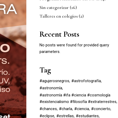
Sin categorizar
(16)
Talleres en colegios
(2)
Recent Posts
No posts were found for provided query
parameters.
Tag
#agujerosnegros
#astrofotografía
#astronomía
#astronomía #ifa #ciencia #cosmología
#existencialismo #filosofía #extraterrestres
#chances
#charla
#ciencia
#concierto
#eclipse
#estrellas
#estudiantes