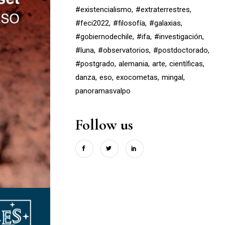
#existencialismo
#extraterrestres
#feci2022
#filosofía
#galaxias
#gobiernodechile
#ifa
#investigación
#luna
#observatorios
#postdoctorado
#postgrado
alemania
arte
científicas
danza
eso
exocometas
mingal
panoramasvalpo
Follow us