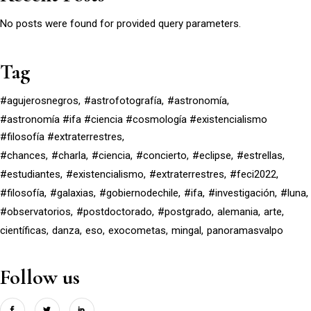
No posts were found for provided query parameters.
Tag
#agujerosnegros
#astrofotografía
#astronomía
#astronomía #ifa #ciencia #cosmología #existencialismo
#filosofía #extraterrestres
#chances
#charla
#ciencia
#concierto
#eclipse
#estrellas
#estudiantes
#existencialismo
#extraterrestres
#feci2022
#filosofía
#galaxias
#gobiernodechile
#ifa
#investigación
#luna
#observatorios
#postdoctorado
#postgrado
alemania
arte
científicas
danza
eso
exocometas
mingal
panoramasvalpo
Follow us