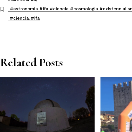
#astronomía #ifa #ciencia #cosmología #existencialism
#ciencia
#ifa
Related Posts