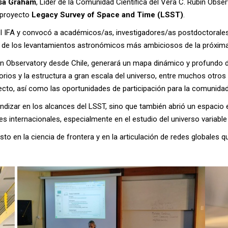
sa Graham
, Líder de la Comunidad Científica del Vera C. Rubin Obs
l proyecto
Legacy Survey of Space and Time
(LSST)
.
del IFA y convocó a académicos/as, investigadores/as postdoctorales
no de los levantamientos astronómicos más ambiciosos de la próxim
bin Observatory desde Chile, generará un mapa dinámico y profundo d
orios y la estructura a gran escala del universo, entre muchos otro
oyecto, así como las oportunidades de participación para la comunida
ndizar en los alcances del LSST, sino que también abrió un espacio 
es internacionales, especialmente en el estudio del universo variabl
sto en la ciencia de frontera y en la articulación de redes globales 