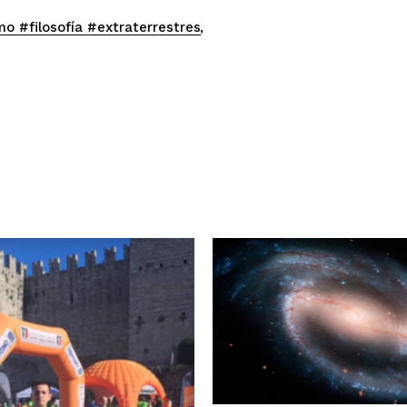
o #filosofía #extraterrestres