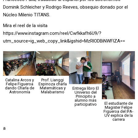
Dominik Schleicher y Rodrigo Reeves, obsequio donado por el
Núcleo Milenio TITANS.
Mira el reel de la visita
https://www.instagram.com/reel/Cwfkkafh6U9/?
utm_source=ig_web_copy_link&igshid=MzRlODBiNWFlZA==
Catalina Arcos y
Prof. Lianggi
Felipe Figueroa
Espinoza charla
dando Charla de
Matemáticas y
Entrega libro El
Astronomía
Malabarismo
Universo del
Principito a
alumno más
El estudiante de
participativo
Magister Felipe
Figueroa del IFA-
UV explica de la
carrera
a