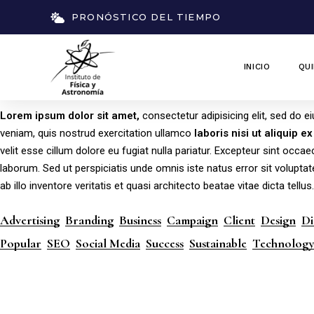
PRONÓSTICO DEL TIEMPO
INICIO
QU
Lorem
ipsum
dolor
sit
amet,
consectetur adipisicing elit, sed do 
veniam, quis nostrud exercitation ullamco
laboris
nisi
ut
aliquip
ex
velit esse cillum dolore eu fugiat nulla pariatur. Excepteur sint occae
laborum. Sed ut perspiciatis unde omnis iste natus error sit volu
ab illo inventore veritatis et quasi architecto beatae vitae dicta tellus.
Advertising
Branding
Business
Campaign
Client
Design
Di
Popular
SEO
Social Media
Success
Sustainable
Technolog