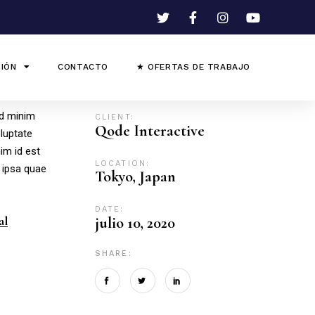
IÓN
CONTACTO
★ OFERTAS DE TRABAJO
ad minim
CLIENT:
Qode Interactive
oluptate
nim id est
LOCATION:
 ipsa quae
Tokyo, Japan
DATE:
al
julio 10, 2020
SHARE: