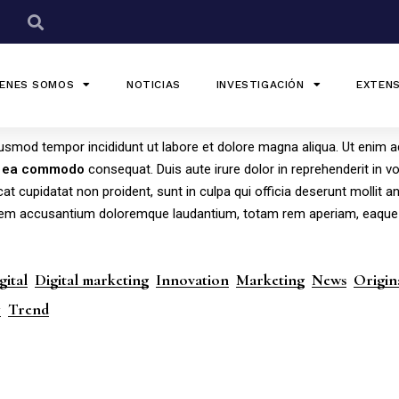
IENES SOMOS
NOTICIAS
INVESTIGACIÓN
EXTENS
eiusmod tempor incididunt ut labore et dolore magna aliqua. Ut enim 
ea
commodo
consequat. Duis aute irure dolor in reprehenderit in v
cat cupidatat non proident, sunt in culpa qui officia deserunt mollit a
ptatem accusantium doloremque laudantium, totam rem aperiam, eaque
gital
Digital marketing
Innovation
Marketing
News
Origin
y
Trend