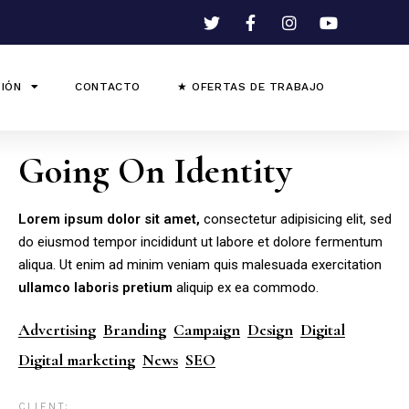
IÓN
CONTACTO
★ OFERTAS DE TRABAJO
Going On Identity
Lorem
ipsum
dolor
sit
amet,
consectetur adipisicing elit, sed
do eiusmod tempor incididunt ut labore et dolore fermentum
aliqua. Ut enim ad minim veniam quis malesuada exercitation
ullamco
laboris
pretium
aliquip ex ea commodo.
Advertising
Branding
Campaign
Design
Digital
Digital marketing
News
SEO
CLIENT: