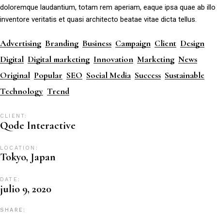
doloremque laudantium, totam rem aperiam, eaque ipsa quae ab illo
inventore veritatis et quasi architecto beatae vitae dicta tellus.
Advertising
Branding
Business
Campaign
Client
Design
Digital
Digital marketing
Innovation
Marketing
News
Original
Popular
SEO
Social Media
Success
Sustainable
Technology
Trend
CLIENT:
Qode Interactive
LOCATION:
Tokyo, Japan
DATE:
julio 9, 2020
SHARE: