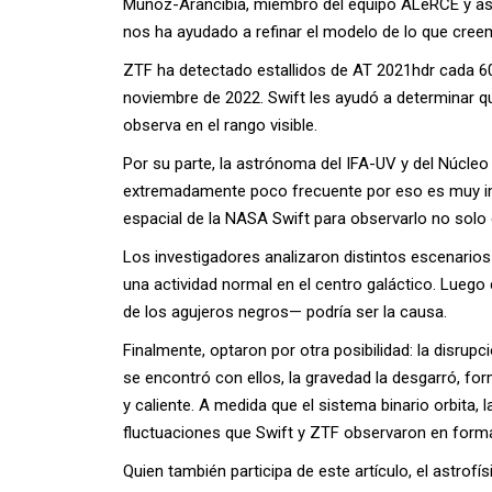
Muñoz-Arancibia, miembro del equipo ALeRCE y ast
nos ha ayudado a refinar el modelo de lo que cree
ZTF ha detectado estallidos de AT 2021hdr cada 60
noviembre de 2022. Swift les ayudó a determinar qu
observa en el rango visible.
Por su parte, la astrónoma del IFA-UV y del Núcleo 
extremadamente poco frecuente por eso es muy imp
espacial de la NASA Swift para observarlo no solo e
Los investigadores analizaron distintos escenarios
una actividad normal en el centro galáctico. Lueg
de los agujeros negros— podría ser la causa.
Finalmente, optaron por otra posibilidad: la disru
se encontró con ellos, la gravedad la desgarró, fo
y caliente. A medida que el sistema binario orbita,
fluctuaciones que Swift y ZTF observaron en forma
Quien también participa de este artículo, el astrof