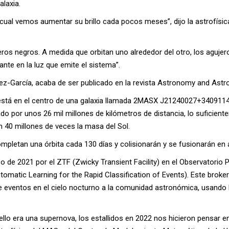
laxia.
cual vemos aumentar su brillo cada pocos meses”, dijo la astrofísic
os negros. A medida que orbitan uno alrededor del otro, los agujer
te en la luz que emite el sistema”.
ez-García, acaba de ser publicado en la revista Astronomy and Astr
stá en el centro de una galaxia llamada 2MASX J21240027+3409114, s
ado por unos 26 mil millones de kilómetros de distancia, lo suficien
en 40 millones de veces la masa del Sol.
ompletan una órbita cada 130 días y colisionarán y se fusionarán e
de 2021 por el ZTF (Zwicky Transient Facility) en el Observatorio 
matic Learning for the Rapid Classification of Events). Este broker
re eventos en el cielo nocturno a la comunidad astronómica, usando 
lo era una supernova, los estallidos en 2022 nos hicieron pensar en 