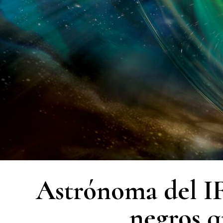
Astrónoma del I
negros q