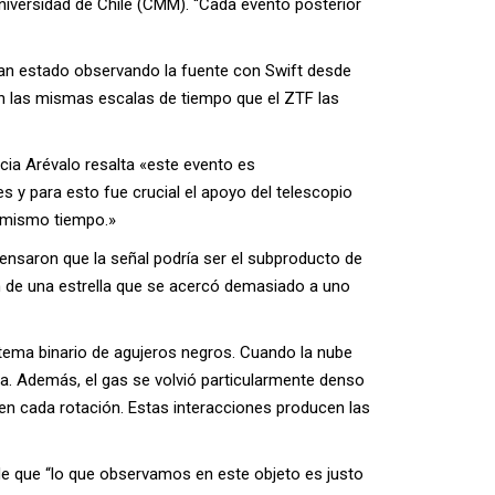
iversidad de Chile (CMM). “Cada evento posterior
han estado observando la fuente con Swift desde
en las mismas escalas de tiempo que el ZTF las
icia Arévalo resalta «este evento es
y para esto fue crucial el apoyo del telescopio
al mismo tiempo.»
pensaron que la señal podría ser el subproducto de
n de una estrella que se acercó demasiado a uno
stema binario de agujeros negros. Cuando la nube
la. Además, el gas se volvió particularmente denso
a en cada rotación. Estas interacciones producen las
ade que “lo que observamos en este objeto es justo