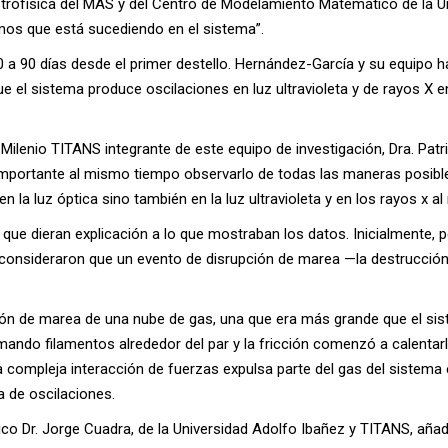
rofísica del MAS y del Centro de Modelamiento Matemático de la Un
mos que está sucediendo en el sistema”.
 a 90 días desde el primer destello. Hernández-García y su equipo 
e el sistema produce oscilaciones en luz ultravioleta y de rayos X 
Milenio TITANS integrante de este equipo de investigación, Dra. Patr
ortante al mismo tiempo observarlo de todas las maneras posibles 
n la luz óptica sino también en la luz ultravioleta y en los rayos x 
 que dieran explicación a lo que mostraban los datos. Inicialmente, 
o consideraron que un evento de disrupción de marea —la destrucció
pción de marea de una nube de gas, una que era más grande que el si
rmando filamentos alrededor del par y la fricción comenzó a calentar
 la compleja interacción de fuerzas expulsa parte del gas del sistem
 de oscilaciones.
ísico Dr. Jorge Cuadra, de la Universidad Adolfo Ibañez y TITANS, añ