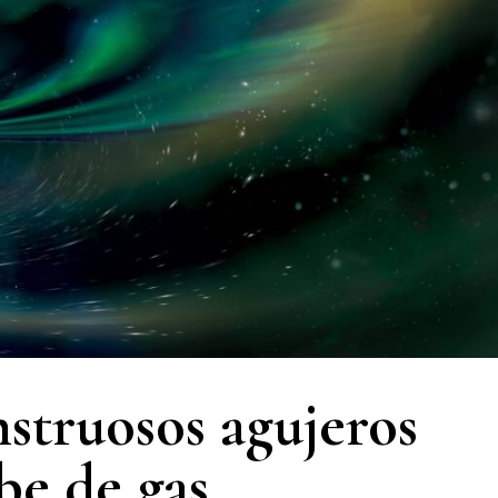
truosos agujeros
be de gas