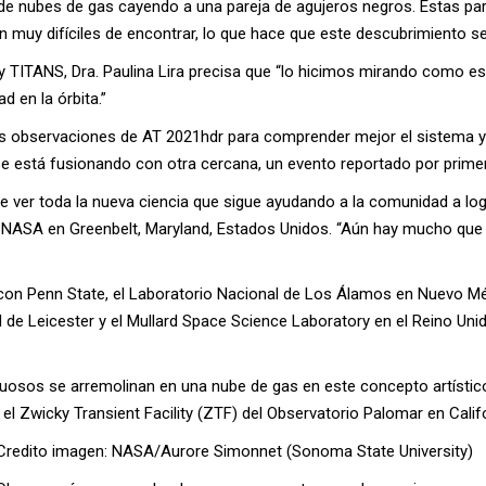
e nubes de gas cayendo a una pareja de agujeros negros. Estas pa
n muy difíciles de encontrar, lo que hace que este descubrimiento s
 y TITANS, Dra. Paulina Lira precisa que “lo hicimos mirando como es
d en la órbita.”
as observaciones de AT 2021hdr para comprender mejor el sistema y
 se está fusionando con otra cercana, un evento reportado por primer
ble ver toda la nueva ciencia que sigue ayudando a la comunidad a logr
la NASA en Greenbelt, Maryland, Estados Unidos. “Aún hay mucho que
n con Penn State, el Laboratorio Nacional de Los Álamos en Nuevo
ad de Leicester y el Mullard Space Science Laboratory en el Reino Unid
uosos se arremolinan en una nube de gas en este concepto artístico
 el Zwicky Transient Facility (ZTF) del Observatorio Palomar en Califo
Credito imagen: NASA/Aurore Simonnet (Sonoma State University)