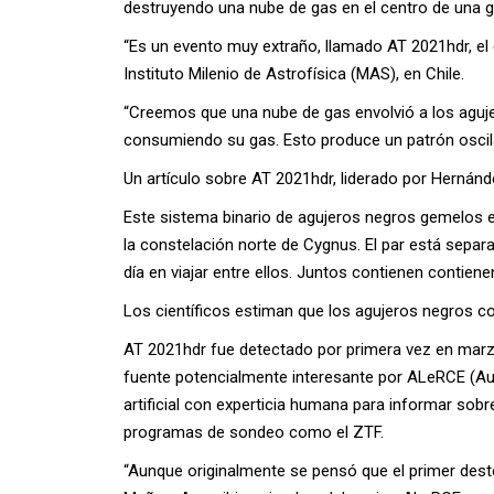
destruyendo una nube de gas en el centro de una ga
“Es un evento muy extraño, llamado AT 2021hdr, el 
Instituto Milenio de Astrofísica (MAS), en Chile.
“Creemos que una nube de gas envolvió a los agujer
consumiendo su gas. Esto produce un patrón oscilan
Un artículo sobre AT 2021hdr, liderado por Hernánd
Este sistema binario de agujeros negros gemelos e
la constelación norte de Cygnus. El par está separ
día en viajar entre ellos. Juntos contienen contien
Los científicos estiman que los agujeros negros c
AT 2021hdr fue detectado por primera vez en marzo 
fuente potencialmente interesante por ALeRCE (Auto
artificial con experticia humana para informar sob
programas de sondeo como el ZTF.
“Aunque originalmente se pensó que el primer destel