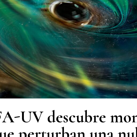
FA-UV descubre mons
ue perturban una nu