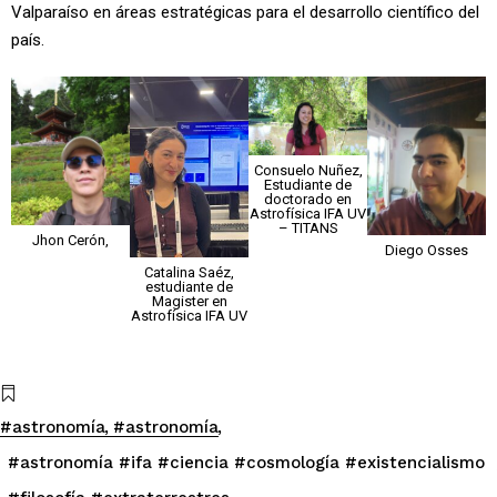
Valparaíso en áreas estratégicas para el desarrollo científico del
país.
Consuelo Nuñez,
Estudiante de
doctorado en
Astrofísica IFA UV
– TITANS
Jhon Cerón,
Diego Osses
Catalina Saéz,
estudiante de
Magister en
Astrofísica IFA UV
#astronomía
#astronomía
#astronomía #ifa #ciencia #cosmología #existencialismo