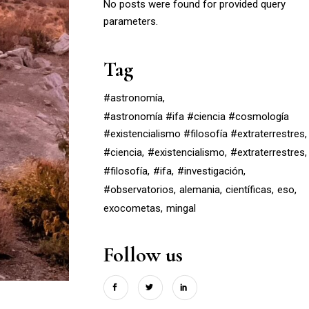
No posts were found for provided query
parameters.
Tag
#astronomía
#astronomía #ifa #ciencia #cosmología
#existencialismo #filosofía #extraterrestres
#ciencia
#existencialismo
#extraterrestres
#filosofía
#ifa
#investigación
#observatorios
alemania
científicas
eso
exocometas
mingal
Follow us