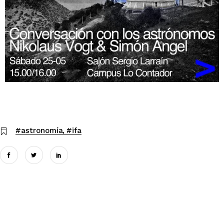
#astronomía
#ifa