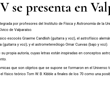
 se presenta en Val
integrada por profesores del Instituto de Física y Astronomía de la U
Cívico de Valparaíso.
ico escocés Graeme Candlish (guitarra y voz), el astrofísico alemán 
a (guitarra y voz); y el astrometereólogo Omar Cuevas (bajo y voz).
de su propia autoría, cuyas letras están inspiradas en conceptos ast
ento.
ósmicas que son objetos que se supone se formaron en el Universo 
el físico teórico Tom W. B. Kibble a finales de los 70 como una posi