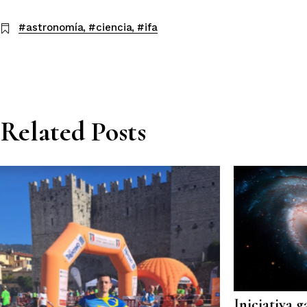
#astronomía
#ciencia
#ifa
Related Posts
Iniciativa g