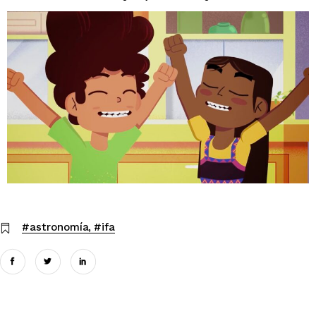
#astronomía
#ifa