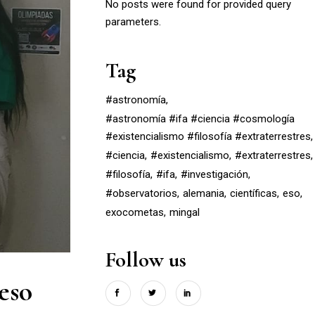
No posts were found for provided query
parameters.
Tag
#astronomía
#astronomía #ifa #ciencia #cosmología
#existencialismo #filosofía #extraterrestres
#ciencia
#existencialismo
#extraterrestres
#filosofía
#ifa
#investigación
#observatorios
alemania
científicas
eso
exocometas
mingal
Follow us
eso