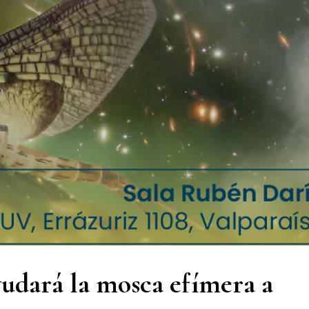
yudará la mosca efímera a