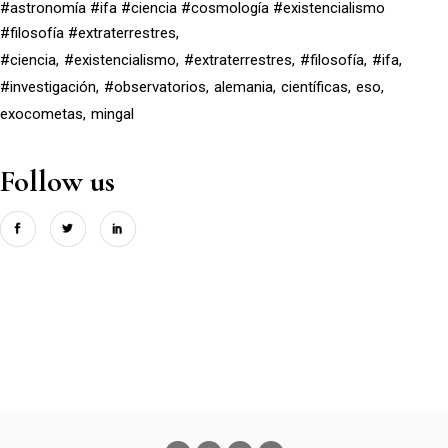
#astronomía #ifa #ciencia #cosmología #existencialismo
#filosofía #extraterrestres
#ciencia
#existencialismo
#extraterrestres
#filosofía
#ifa
#investigación
#observatorios
alemania
científicas
eso
exocometas
mingal
Follow us