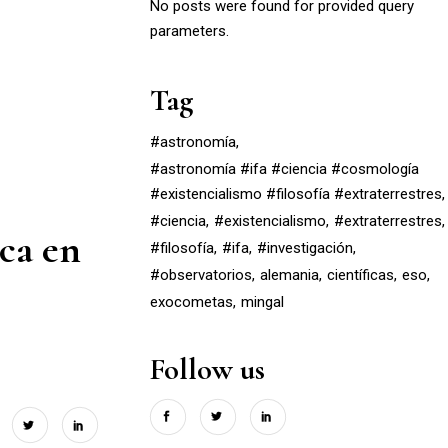
No posts were found for provided query
parameters.
Tag
#astronomía
#astronomía #ifa #ciencia #cosmología
#existencialismo #filosofía #extraterrestres
#ciencia
#existencialismo
#extraterrestres
ica en
#filosofía
#ifa
#investigación
#observatorios
alemania
científicas
eso
exocometas
mingal
Follow us